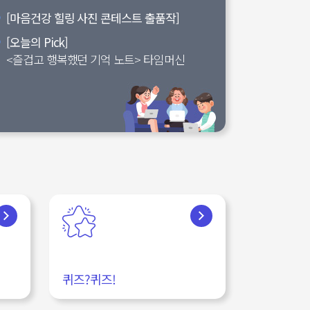
[마음건강 힐링 사진 콘테스트 출품작]
[오늘의 Pick]
<즐겁고 행복했던 기억 노트> 타임머신
퀴즈?퀴즈!