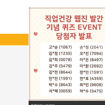
Vol
직업건강 이야기
보건관리
제언
알면 쓸모
바로아는 산업안전보건법
직업건강
월례특강
연
연속기획
마음쉼터