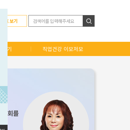
지난호 보기
이야기
직업건강 이모저모
소식
직업건강 Q&A
소식
근로자 보건교육
소식
직업건강대상 인터뷰
신춘문예 에세이
마음건강힐링
사진 콘테스트 출품작
오늘의 Pick