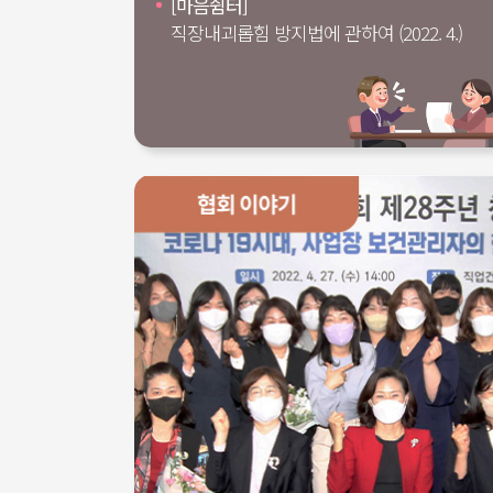
[마음쉼터]
직장내괴롭힘 방지법에 관하여 (2022. 4.)