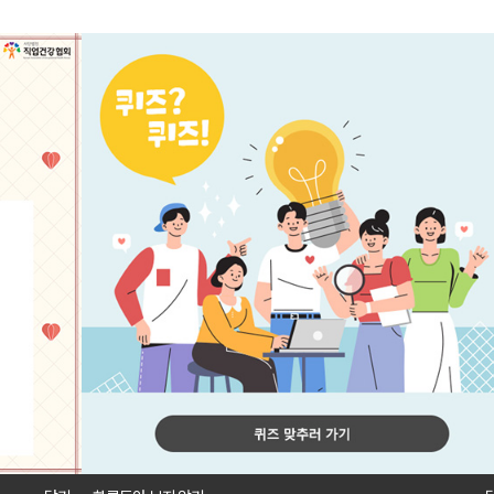
. 29 No.03 2022. May
자 역량강화
보건관리자 이야기
협회 
있는 의료상식
이달의 보건관리자
협회
 생생정보
보건관리자의 하루
교육
구동향
보건관리자 우수사례
사업
산업보건 진로탐방