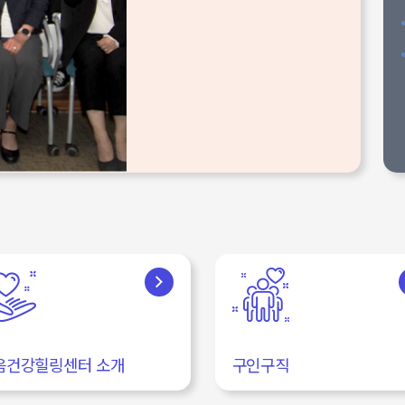
음건강힐링센터 소개
구인구직