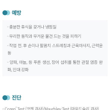
예방
· 충분한 휴식을 갖거나 냉찜질
· 무리한 동작과 무거운 물건 드는 것을 피하기
· 작업 전. 후 손이나 팔꿈치 스트레칭과 근육마사지, 근력운
동
· 양파, 마늘, 등 푸른 생선, 장어 섭취를 통한 관절 염증 완
화, 인대 강화
진단
- Cozen’ Test (코젠 검사)/Maudsley Test (마우드슬리 검사)