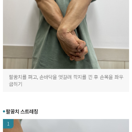
팔꿈치를 펴고, 손바닥을 엇갈려 깍지를 낀 후 손목을 좌우
굽히기
팔꿈치 스트레칭
1