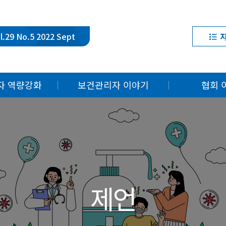
l.29 No.5 2022 Sept
자 역량강화
보건관리자 이야기
협회 
있는 의료상식
이달의 보건관리자
협회
 생생정보
보건관리자의 하루
교육
구동향
보건관리자 우수사례
사업
산업보건 진로탐방
제언