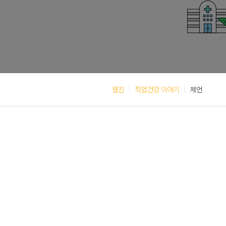
웹진
직업건강 이야기
제언