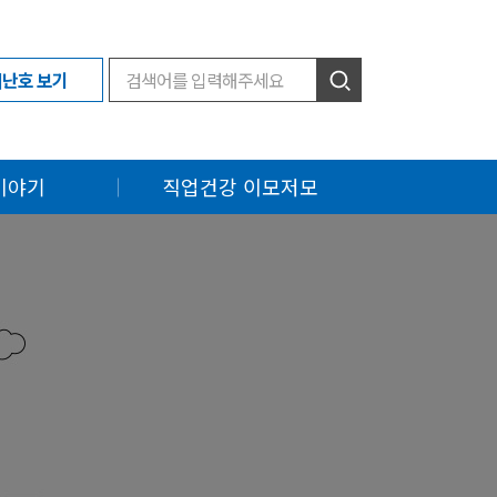
지난호 보기
이야기
직업건강 이모저모
소식
직업건강 Q&A
소식
오늘의 Pick
소식
근로자 보건교육
직업건강 신춘문예