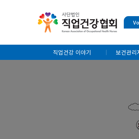
Vo
직업건강 이야기
보건관리
제언
알면 쓸모
바로아는 산업안전보건법
직업건강
월례특강
연
연속기획
마음쉼터