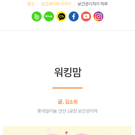
웹진
보건관리자 이야기
보건관리자의 하루
워킹맘
글.
김소희
롯데알미늄 안산 1공장 보건관리자