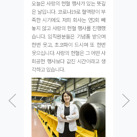
오늘은 사랑의 헌혈 행사가 있는 뜻깊
직장
근 후
은 날입니다. 코로나19로 혈액량이 부
죠!
출근이
족한 시기에도 저희 회사는 연2회 빼
밥이
한 솔
놓지 않고 사랑의 헌혈 행사를 진행했
면 
 없지
습니다. 임직원분들은 기념품 받으며
니다
관리자
한번 웃고, 초코파이 드시며 또 한번
남이
 엄마
웃으십니다. 사랑의 헌혈은 그 어떤 사
30
가 유
회공헌 행사보다 값진 시간이라고 생
보며
거리는
각하고 있습니다.
한 
하고,
니다.
 동화
한 
. 평
시간
로써의
 없지
진 나