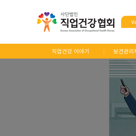
V
직업건강 이야기
보건관리
제언
알면 쓸모
바로아는 산업안전보건법
직업건강
월례특강
연
연속기획
마음쉼터