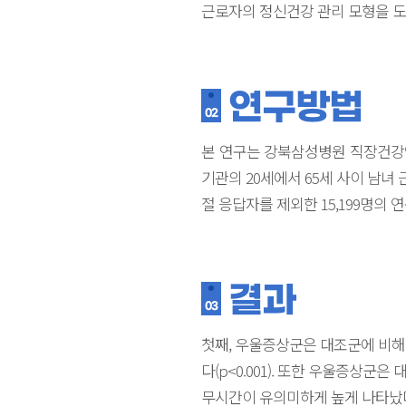
근로자의 정신건강 관리 모형을 도
연구방법
02
본 연구는 강북삼성병원 직장건강연
기관의 20세에서 65세 사이 남녀 
절 응답자를 제외한 15,199명의
결과
03
첫째, 우울증상군은 대조군에 비해
다(p<0.001). 또한 우울증상군
무시간이 유의미하게 높게 나타났다(p