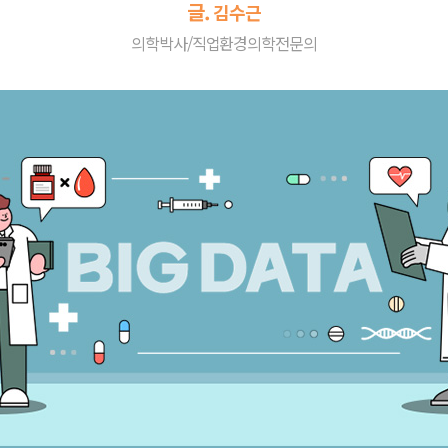
글.
김수근
의학박사/직업환경의학전문의