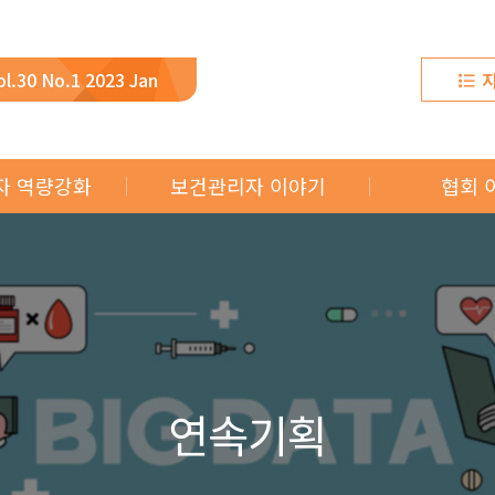
ol.30 No.1 2023 Jan
자 역량강화
보건관리자 이야기
협회 
있는 의료상식
이달의 보건관리자
협회
 생생정보
보건관리자의 하루
교육
구동향
보건관리자 우수사례
사업
산업보건 진로탐방
연속기획