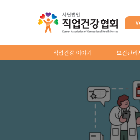
V
직업건강 이야기
보건관리
신년사
알면 쓸모
바로아는 산업안전보건법
직업건강
월례특강
연
연속기획
마음쉼터