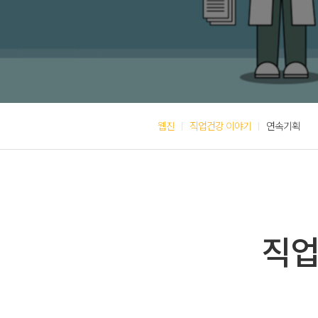
웹진
직업건강 이야기
연속기획
직업