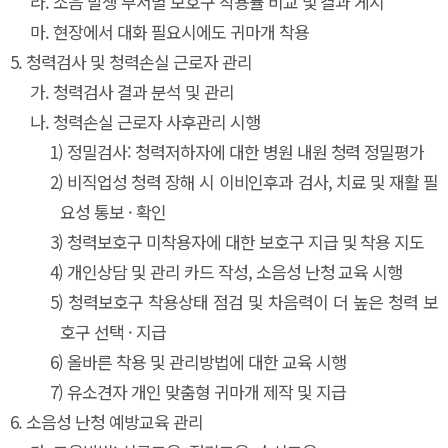
라.
소음 발생 부서별 보호구 착용률 비교 및 결과 게시
마.
현장에서 대화 필요시에도 귀마개 착용
5.
청력검사 및 청력손실 근로자 관리
가.
청력검사 결과 분석 및 관리
나.
청력손실 근로자 사후관리 시행
1)
정밀검사: 청력저하자에 대한 병원 내원 청력 정밀평가
2)
비직업성 청력 장해 시 이비인후과 검사, 치료 및 재활 필
요성 통보 · 확인
3)
청력보호구 미착용자에 대한 보호구 지급 및 착용 지도
4)
개인상담 및 관리 카드 작성, 소음성 난청 교육 시행
5)
청력보호구 착용상태 점검 및 차음력이 더 높은 청력 보
호구 선택 · 지급
6)
올바른 착용 및 관리방법에 대한 교육 시행
7)
유소견자 개인 맞춤형 귀마개 제작 및 지급
6.
소음성 난청 예방교육 관리