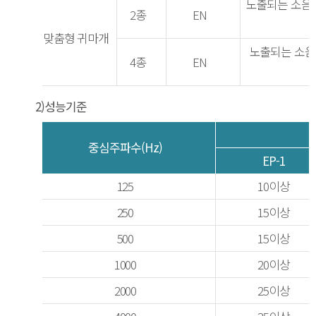
노출되는 소음량
2종
EN
맞춤형 귀마개
노출되는 소음
4종
EN
2)
성능기준
중심주파수(Hz)
EP-1
125
10이상
250
15이상
500
15이상
1000
20이상
2000
25이상