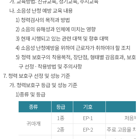
가.
교육방법: 신규교육, 정기교육, 수시교육
나.
소음성 난청 예방 교육 내용
1)
청력검사의 목적과 방법
2)
소음의 유해성과 인체에 미치는 영향
3)
현재 시행되고 있는 관련 대책 및 향후 대책
4)
소음성 난청예방을 위하여 근로자가 취하여야 할 조치
5)
청력 보호구의 착용목적, 장단점, 형태별 감음효과, 보호
구 선정 · 착용방법 및 주의사항
7.
청력 보호구 선정 및 성능 기준
가.
청력보호구 등급 및 성능 기준
1)
종류 및 등급
종류
등급
기호
1종
EP-1
저음부터
귀마개
2종
EP-2
주로 고음을 차