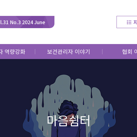
l.31 No.3 2024 June
자 역량강화
보건관리자 이야기
협회 
 연구동향
이달의 직업건강인
협회
강 클리닉
직업건강 우수사례
교육
 생생정보
사업
강 사이렌
마음쉼터