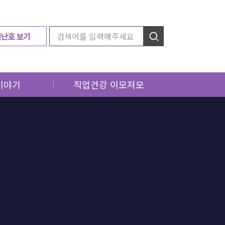
지난호 보기
이야기
직업건강 이모저모
소식
오늘의 Pick
소식
근로자 보건교육
소식