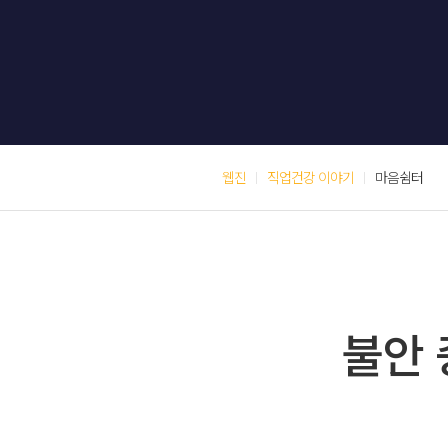
웹진
직업건강 이야기
마음쉼터
불안 