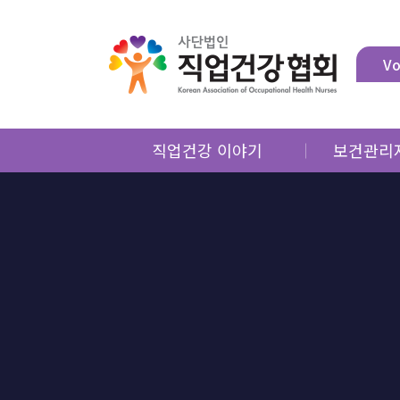
Vo
직업건강 이야기
보건관리
제언
직업건강
월례특강
직업건
마음쉼터
직업건강
특별기획
직업건