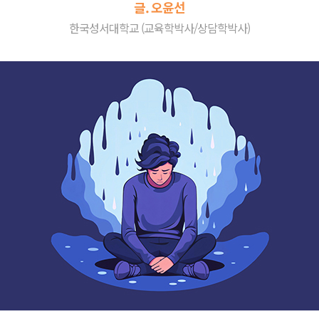
글. 오윤선
한국성서대학교 (교육학박사/상담학박사)