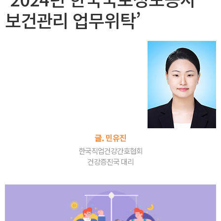
보건관리 업무위탁’
글.
민유진
한국직업건강간호협회
건강증진국 대리