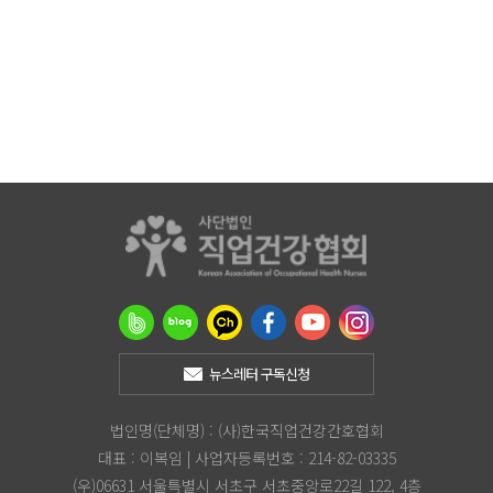
뉴스레터 구독신청
법인명(단체명) : (사)한국직업건강간호협회
대표 : 이복임 | 사업자등록번호 : 214-82-03335
(우)06631 서울특별시 서초구 서초중앙로22길 122, 4층