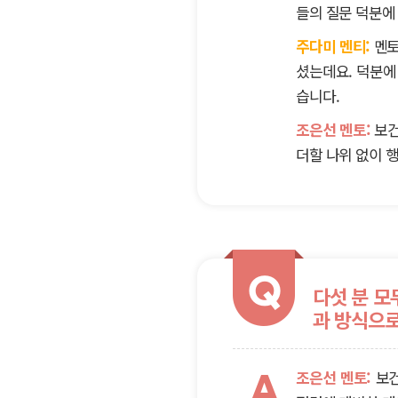
들의 질문 덕분에
주다미 멘티:
멘토
셨는데요. 덕분에
습니다.
조은선 멘토:
보건
더할 나위 없이 
Q
다섯 분 모
과 방식으
조은선 멘토:
보건
A