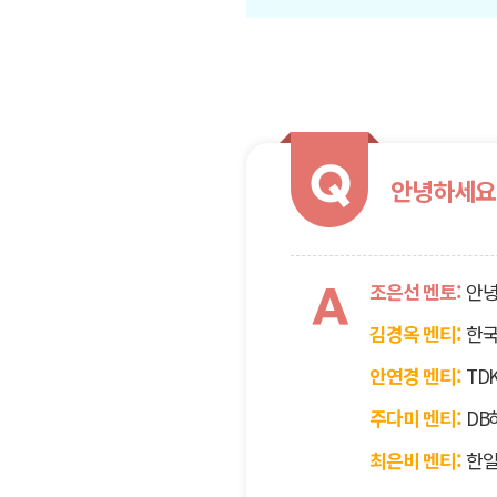
Q
안녕하세요.
조은선 멘토:
안녕
A
김경옥 멘티:
한국
안연경 멘티:
TD
주다미 멘티:
DB
최은비 멘티:
한일