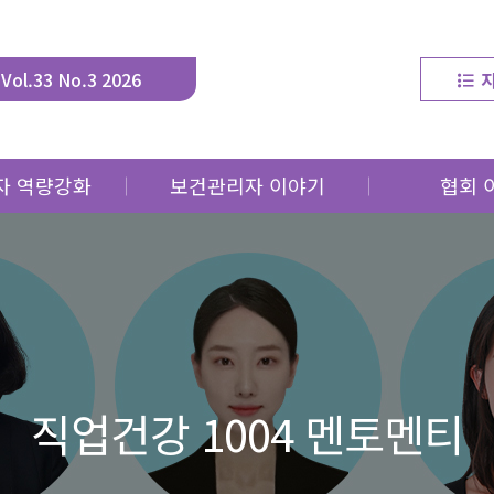
Vol.33 No.3 2026
자 역량강화
보건관리자 이야기
협회 
 연구동향
이달의 직업건강인
협회
 생생정보
직업건강 1004 멘토멘티
교육
강 포커스
사업
직업건강 1004 멘토멘티