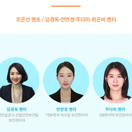
조은선 멘토 / 김경옥·안연경·주다미·최은비 멘티