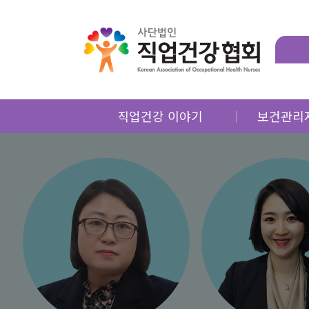
직업건강 이야기
보건관리
제언
직업건강
월례특강
직업건강
마음쉼터
직업건