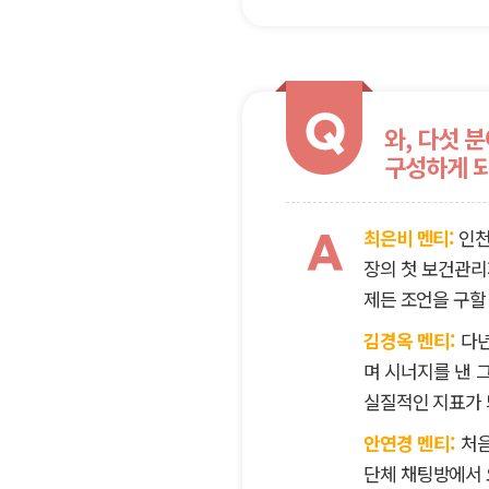
Q
와, 다섯 
구성하게 되
최은비 멘티:
인천
A
장의 첫 보건관리
제든 조언을 구할
김경옥 멘티:
다년
며 시너지를 낸 
실질적인 지표가 
안연경 멘티:
처음
단체 채팅방에서 