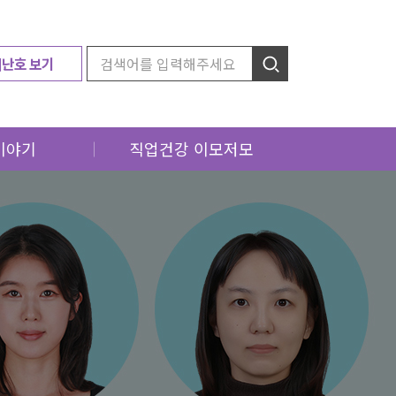
지난호 보기
이야기
직업건강 이모저모
소식
근로자 보건교육
소식
특별기획
소식