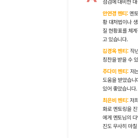
점검에 대비한 대
안연경 멘티:
멘토
황 대처법이나 생
질 현황표를 체계
고 있습니다.
김경옥 멘티:
작년
칭찬을 받을 수 
주다미 멘티:
저는
도움을 받았습니다
있어 좋았습니다.
최은비 멘티:
저희
화로 멘토링을 진
에게 멘토님의 다
진도 무사히 마칠