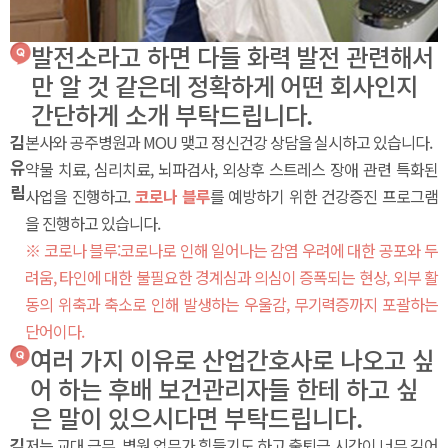
발전소라고 하면 다들 화력 발전 관련해서
만 알 것 같은데 정확하게 어떤 회사인지
간단하게 소개 부탁드립니다.
김
본사와 공주병원과 MOU 맺고 정신건강 상담을 실시하고 있습니다.
유
약물 치료, 심리치료, 뇌파검사, 외상후 스트레스 장애 관련 특화된
림
사업을 진행하고.
코로나 블루
를 예방하기 위한 건강증진 프로그램
을 진행하고 있습니다.
※ 코로나 블루:
코로나로 인해 일어나는 감염 우려에 대한 공포와 두
려움, 타인에 대한 불필요한 경계심과 의심이 증폭되는 현상, 외부 활
동의 위축과 축소로 인해 발생하는 우울감, 무기력증까지 포괄하는
단어이다.
여러 가지 이유로 산업간호사로 나오고 싶
어 하는 후배 보건관리자들 한테 하고 싶
은 말이 있으시다면 부탁드립니다.
김
저는 교대 근무, 병원 업무가 힘들기도 하고 출퇴근 시간이 너무 길어