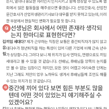
는지, 얼마나 중요한 자리인지 인지시키고 함께 성장할 수 있도록 협
회에서 많은 활동들을 해주셨으면 좋겠습니다. 산업간호사, 산업전
문간호사가 산업위생관리기사보다 대우를 받지 못하고 있는데, 이러
한 부분에서 현실적인 변화가 필요할 듯 합니다.
선생님은 회사에서 어떤 존재라 생각되
는지 한마디로 표현한다면?
김
끼임 세대다?
제가 근무하는 직장은 보통은 중간퇴직자가 많지 않고
유
대다수가 정년퇴직을 하는 특성이 있어 다른 기업에 비해 근속 년수
림
가 상당합니다. 그러다 보니 제 위치가 입사 연차도, 연령으로도 끼임
세대라고 볼 수 있을 것 같습니다. 선배님, 후배님들 양쪽의 눈치를
안 볼 수 없는 입장이긴 하지만, 모든 것이 어렵고 어리숙한 단계는
지난 그래도 저만의 업무 노하우도 생겨서 후배님들께 조언도 해줄
수 있는 위치가 된 것 같습니다.
중간에 끼어 있다 보면 힘든 부분도 많을
텐데 어떤 것이 있었는지 얘기해주실 수
있겠어요?
김
입사 초에는 편하게 하는 행동이나 말들이 연차가 있다 보니 행동 하