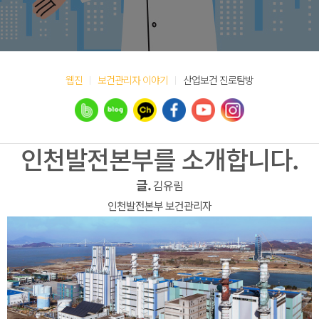
웹진
보건관리자 이야기
산업보건 진로탐방
인천발전본부를 소개합니다.
글.
김유림
인천발전본부 보건관리자