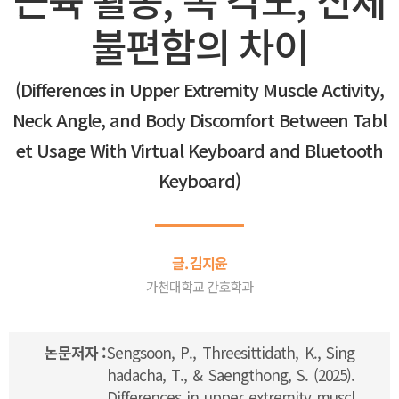
불편함의 차이
(Differences in Upper Extremity Muscle Activity,
Neck Angle, and Body Discomfort Between Tabl
et Usage With Virtual Keyboard and Bluetooth
Keyboard)
글. 김지윤
가천대학교 간호학과
논문저자 :
Sengsoon, P., Threesittidath, K., Sing
hadacha, T., & Saengthong, S. (2025).
Differences in upper extremity muscl