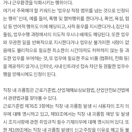
거나 근무환경을 악화시키는 행위이다.
여기서 주목해야 할 키워드는 ‘업무상 적정 범위를 넘는 것으로 인정되
는 행위’ 인데, 예를 들어, 폭행 및 협박행위를 한다거나, 폭언, 욕설, 험
담 등 언어적 행위도 이에 해당되고, 사적 용무를 지시한다거나, 집단 따
돌림, 업무수행 과정에서의 의도적 무시나 배제도 해당된다. 또한 업무
와 무관한 일을 반복적으로 지시한다거나 업무상 불가피한 사정이 없
음에도 물리적으로 필요한 최소한의 시간마저도 허락하지 않는 등 과
도한 업무를 부여하는 것, 또 업무에 필요한 주요 비품 (컴퓨터, 전화 등)
을 제공하지 않거나, 인터넷, 사내 인트라넷 접속 차단 등 원활한 업무수
행을 방해시에도 인정이 된다.
직장 내 괴롭힘은 근로기준법, 산업재해보상보험법, 산업안전보건법에
서 관련법규를 찾아볼 수 있다.
근로기준법 제76조 3항에는 직장 내 괴롭힘 발생 시 사용자의 조치 의
무에 대해 명시하고 있고, 제93조에서는 직장 내 괴롭힘 예방 및 발생
시 조치사항에 관한 취업규칙 필수 기재의무에 대해 명시되어 있다. 또
한 제109조에는 직장 내 괴롭힘 발생의 신고·주장을 이유로 해고 등 불