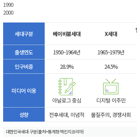
1990
2000
밀
세대구분
베이비붐세대
X세대
출생연도
1950~1964년
1965~1979년
인구비중
28.9%
24.5%
미디어 이용
아날로그 중심
디지털 이주민
성향
전후세대, 이념적
물질주의, 경쟁사회
대한민국세대 구분(출처=통계청·맥킨지코리아)