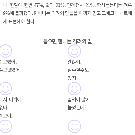
니, 한달에 한번 47%, 없다 23%, 연례행사 21%, 항상듣는다는 겨우
9%에 불과했다. 힘이나는 격려의 말들을 아끼지 말고 그때그때 서로에
게 표현해야 한다.
들으면 힘나는 격려의 말
수고했어,
괜찮아,
수고많았어
실수할수도
있지
역시 너밖에
실력이 많이
없다,
늘었는데?
최고야!