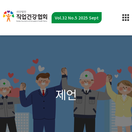
Vol.32 No.5 2025 Sept
제언